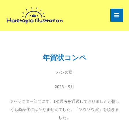
T
I
内
w
n
容
i
s
を
t
t
ス
t
a
キ
e
g
ッ
r
r
プ
a
年賀状コンペ
m
ハンズ様
2023・9月
キャラクター部門にて、1次選考を通過しておりましたが惜し
くも商品化には至りませんでした。「ソウゾウ賞」を頂きま
した。