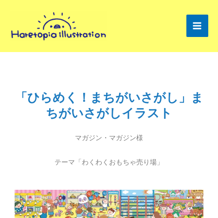
T
I
内
w
n
容
i
s
を
t
t
ス
t
a
キ
e
g
ッ
r
r
プ
a
「ひらめく！まちがいさがし」ま
m
ちがいさがしイラスト
マガジン・マガジン様
テーマ「わくわくおもちゃ売り場」